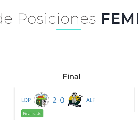
de Posiciones
FEM
Final
2
0
-
LDP
ALF
Finalizado