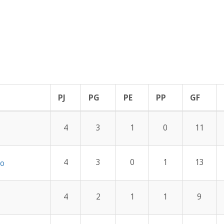
PJ
PG
PE
PP
GF
4
3
1
0
11
4
3
0
1
13
so
4
2
1
1
9