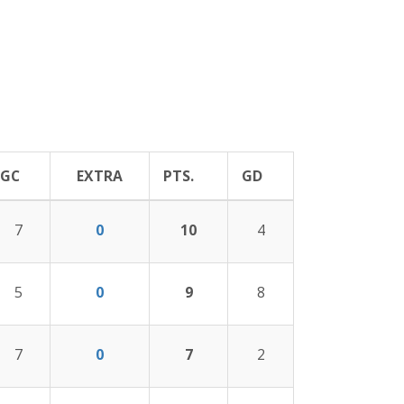
GC
EXTRA
PTS.
GD
7
0
10
4
5
0
9
8
7
0
7
2