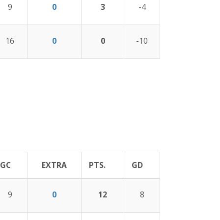
9
0
3
-4
16
0
0
-10
GC
EXTRA
PTS.
GD
9
0
12
8