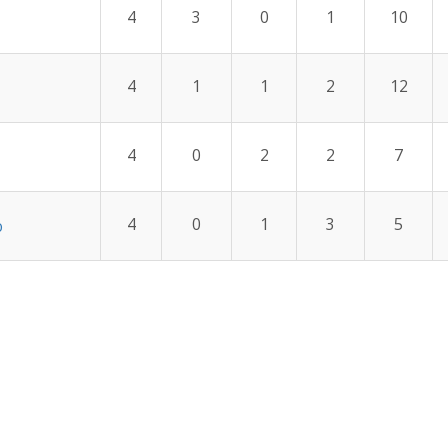
4
3
0
1
10
4
1
1
2
12
4
0
2
2
7
4
0
1
3
5
o