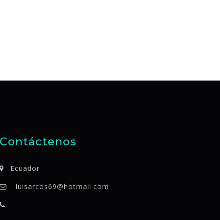
Contáctenos
Ecuador
luisarcos69@hotmail.com