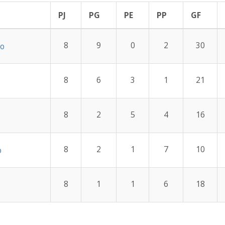
PJ
PG
PE
PP
GF
8
9
0
2
30
so
8
6
3
1
21
8
2
5
4
16
8
2
1
7
10
o
8
1
1
6
18