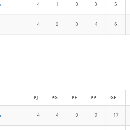
4
1
0
3
5
o
4
0
0
4
6
PJ
PG
PE
PP
GF
4
4
0
0
17
so