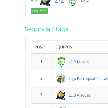
2
2
-
ALF
LPM
Finalizado
Segunda Etapa
POS.
EQUIPOS
1
LDP Mulaló
2
Liga Parroquial Toaca
3
LDB Aláquez