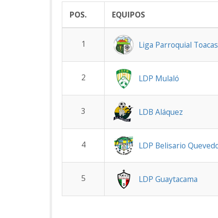
POS.
EQUIPOS
1
Liga Parroquial Toaca
2
LDP Mulaló
3
LDB Aláquez
4
LDP Belisario Queved
5
LDP Guaytacama