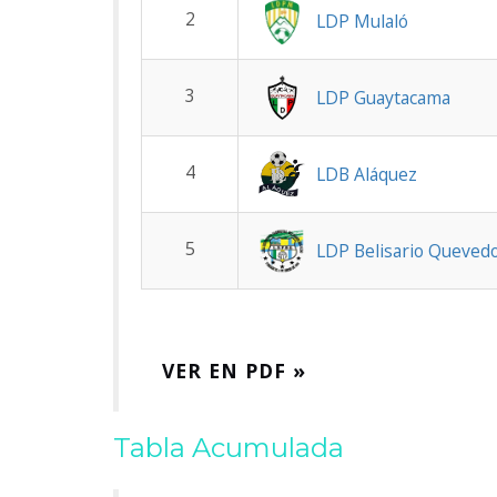
2
LDP Mulaló
3
LDP Guaytacama
4
LDB Aláquez
5
LDP Belisario Queved
VER EN PDF »
Tabla Acumulada