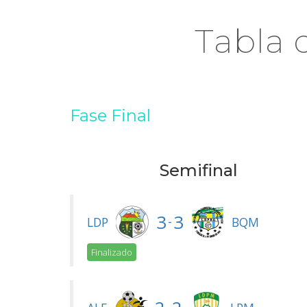
Tabla 
Fase Final
Semifinal
3
3
-
LDP
BQM
Finalizado