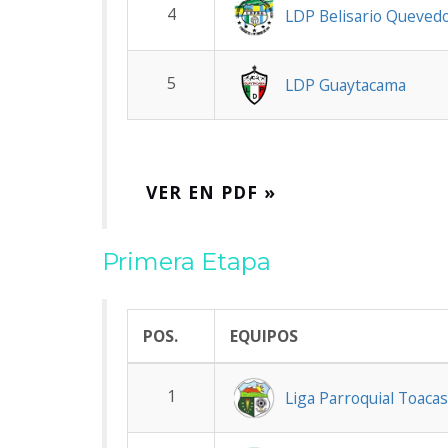
4
LDP Belisario Queved
5
LDP Guaytacama
VER EN PDF »
Primera Etapa
POS.
EQUIPOS
1
Liga Parroquial Toaca